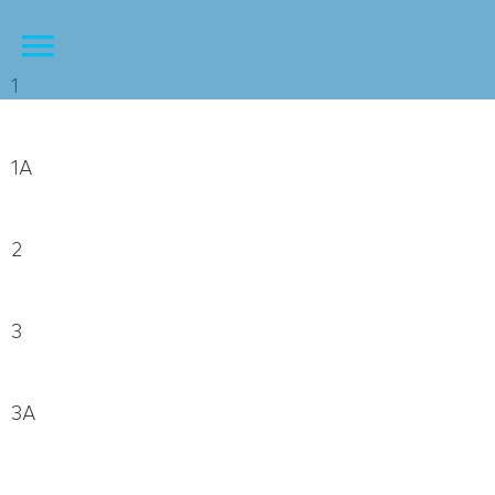
1
1A
2
3
3A