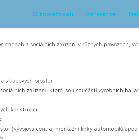
O společnosti
Reference
Nez
r, chodeb a sociálních zařízení v různých provozech, vč
h a skladových prostor
 sociálních zařízení, které jsou součástí výrobních hal a
vých konstrukcí
k
rostor (vývojová centra, montážní linky automobilů apod.
ah