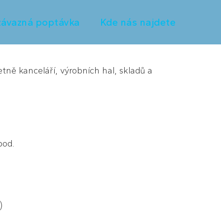
ávazná poptávka
Kde nás najdete
etně kanceláří, výrobních hal, skladů a
pod.
)