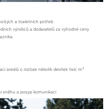
nických a toaletních potřeb
edních výrobců a dodavatelů za výhodné ceny
azníka
cí areálů o rozloze několik desítek tisíc m²
ní sněhu a posyp komunikací