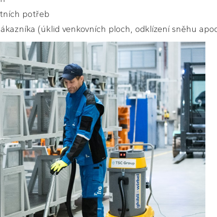
etních potřeb
zákazníka (úklid venkovních ploch, odklízení sněhu apod